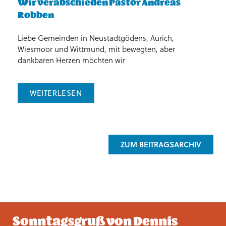
Wir verabschieden Pastor Andreas
K
Robben
d
Liebe Gemeinden in Neustadtgödens, Aurich,
Im
Wiesmoor und Wittmund, mit bewegten, aber
Lu
dankbaren Herzen möchten wir
St
WEITERLESEN
ZUM BEITRAGSARCHIV
Sonntagsgruß von Dennis