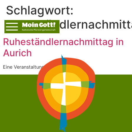
Schlagwort:
Ruheständlernachmit
Ruheständlernachmittag in
Aurich
Eine Veranstaltung für Leib und Seele