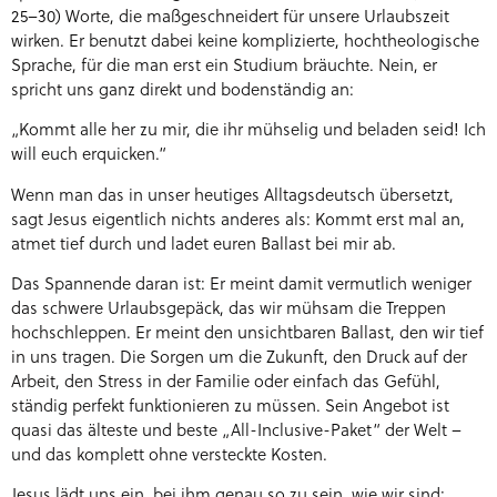
25–30) Worte, die maßgeschneidert für unsere Urlaubszeit
wirken. Er benutzt dabei keine komplizierte, hochtheologische
Sprache, für die man erst ein Studium bräuchte. Nein, er
spricht uns ganz direkt und bodenständig an:
„Kommt alle her zu mir, die ihr mühselig und beladen seid! Ich
will euch erquicken.“
Wenn man das in unser heutiges Alltagsdeutsch übersetzt,
sagt Jesus eigentlich nichts anderes als: Kommt erst mal an,
atmet tief durch und ladet euren Ballast bei mir ab.
Das Spannende daran ist: Er meint damit vermutlich weniger
das schwere Urlaubsgepäck, das wir mühsam die Treppen
hochschleppen. Er meint den unsichtbaren Ballast, den wir tief
in uns tragen. Die Sorgen um die Zukunft, den Druck auf der
Arbeit, den Stress in der Familie oder einfach das Gefühl,
ständig perfekt funktionieren zu müssen. Sein Angebot ist
quasi das älteste und beste „All-Inclusive-Paket“ der Welt –
und das komplett ohne versteckte Kosten.
Jesus lädt uns ein, bei ihm genau so zu sein, wie wir sind: