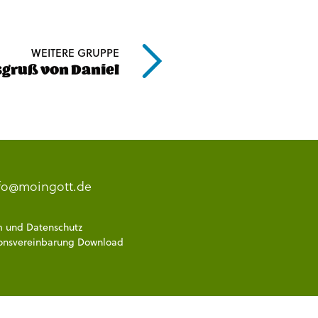
WEITERE GRUPPE
gsgruß von Daniel
fo@moingott.de
m
und
Datenschutz
onsvereinbarung Download