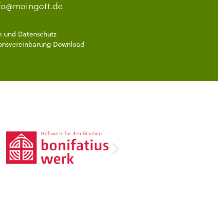
fo@moingott.de
m
und
Datenschutz
onsvereinbarung Download