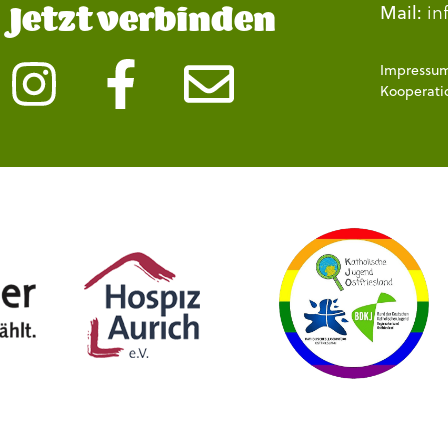
Jetzt verbinden
in
Mail:
Impressu
Kooperati